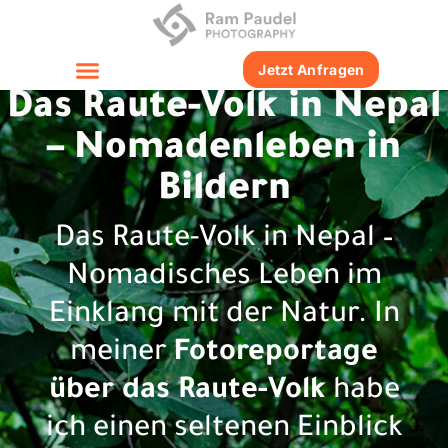
Jetzt Anfragen
Das Raute-Volk in Nepal
– Nomadenleben in
Bildern
Das Raute-Volk in Nepal –
Nomadisches Leben im
Einklang mit der Natur. In
meiner
Fotoreportage
über das Raute-Volk
habe
ich einen seltenen Einblick