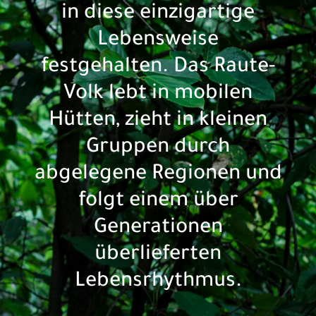
in diese einzigartige
Lebensweise
festgehalten. Das Raute-
Volk lebt in mobilen
Hütten, zieht in kleinen
Gruppen durch
abgelegene Regionen und
folgt einem über
Generationen
überlieferten
Lebensrhythmus.