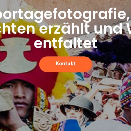
ortagefotografie,
hten erzählt und
entfaltet​
Kontakt