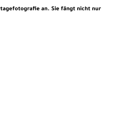
rtagefotografie an. Sie fängt nicht nur
haffen und im Gedächtnis bleiben.
ionen, vermitteln Botschaften und
rtagefotografie für Authentizität und
ildern, die bewegen und Ihre Zielgruppe
 sprechen.