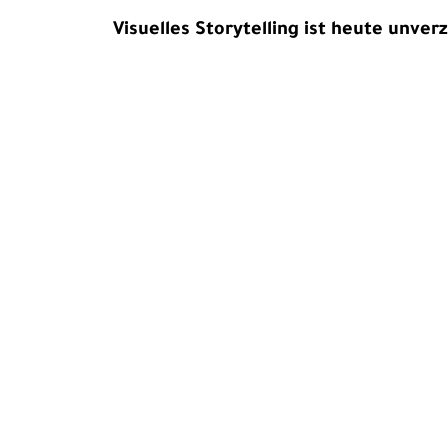
Visuelles Storytelling ist heute unver
Momente ein, sondern erzählt ech
Ob für Magazine, Unternehmen ode
steigern die Reichweite. In einer We
Als erfahrener Fotograf unterstütze ic
Entdecken