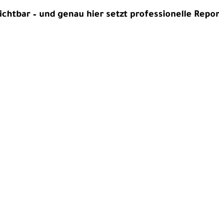
zichtbar – und genau hier setzt professionelle Repo
te, emotionale Geschichten, die Aufmerksamkeit sc
r digitale Kampagnen – starke Bilder wecken Emot
lt voller flüchtiger Inhalte sorgt hochwertige Repo
nachhaltige Wirkung.
h Sie dabei, Ihre Story visuell zu erzählen – mit B
erreichen.
 Sie mein Portfolio und lassen Sie Bilder für sich